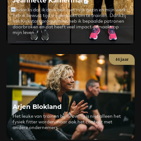
Jeannette Kamermans
Ondanks dat ik druk ben met mijn gezin en mijn werk
heb ik bewust tijd vrijgemaakt om te trainen. Dankzij
het Kickstart programma heb ik bepaalde patronen
doorbroken en dat heeft veel impact gemaakt op
mijn leven.
44 jaar
Arjen Blokland
Het leuke van trainen bij Growing is niet alleen het
fysiek fitter worden maar ook het contact met
andere ondernemers.