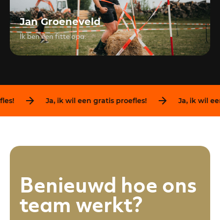
Jan Groeneveld
Ik ben een fitte opa.
Ja, ik wil een gratis proefles!
Ja, ik wil een gratis 
Benieuwd hoe ons
team werkt?