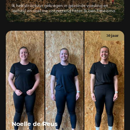
Ik heb structuur gekregen in gezonde voeding en
leefstijl en voel me ontzettend fitter. Ik ben fitte oma.
30 jaar
Noelle de Reus