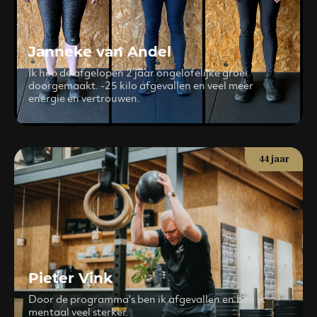
Janneke van Andel
Ik heb de afgelopen 2 jaar ongelofelijke groei
doorgemaakt. -25 kilo afgevallen en veel meer
energie en vertrouwen.
44 jaar
Pieter Vink
Door de programma's ben ik afgevallen en ben ik
mentaal veel sterker.