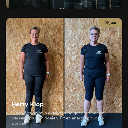
59 jaar
Hetty Klop
Ik kan hier op mijn eigen tempo goed trainen en
werken aan mijn doelen. Fit en energiek ouder
worden.