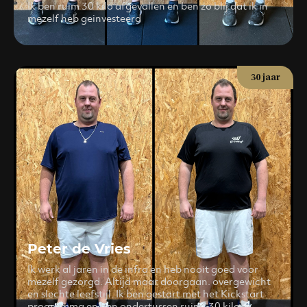
Ik ben ruim 30 kilo afgevallen en ben zo blij dat ik in
mezelf heb geinvesteerd
30 jaar
Peter de Vries
Ik werk al jaren in de infra en heb nooit goed voor
mezelf gezorgd. Altijd maar doorgaan. overgewicht
en slechte leefstijl. Ik ben gestart met het Kickstart
programma en ben ondertussen ruim -30 kilo