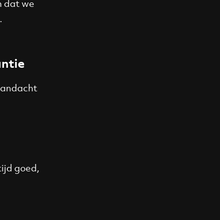
n dat we
…
antie
 aandacht
ijd goed,