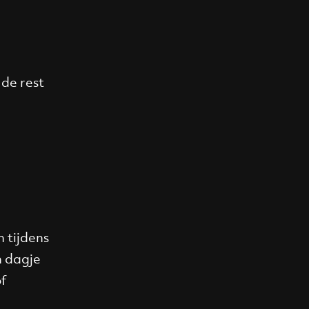
de rest
 tijdens
n dagje
of