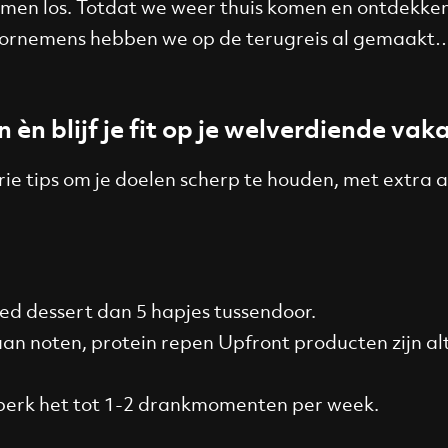
remmen los. Totdat we weer thuis komen en ontdekke
e voornemens hebben we op de terugreis al gemaakt
n èn blijf je fit op je welverdiende vak
Drie tips om je doelen scherp te houden, met extra
oed dessert dan 5 hapjes tussendoor.
an noten, protein repen Upfront producten zijn alt
Beperk het tot 1-2 drankmomenten per week.