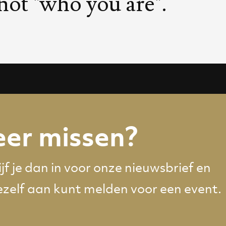
not "who you are".
er missen?
jf je dan in voor onze nieuwsbrief en
ezelf aan kunt melden voor een event.