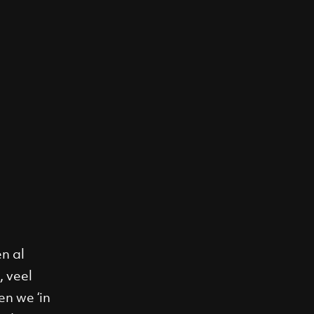
n al
, veel
en we ‘in