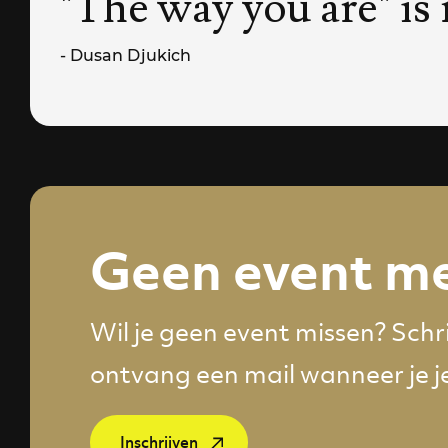
"The way you are" is 
- Dusan Djukich
Geen event me
Wil je geen event missen? Schri
ontvang een mail wanneer je j
Inschrijven