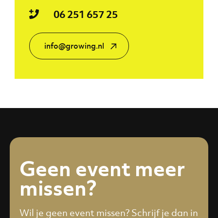
06 251 657 25
info@growing.nl
Geen event meer
missen?
Wil je geen event missen? Schrijf je dan in